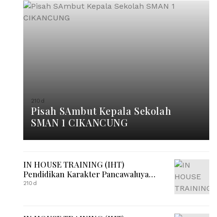
210d
Pisah SAmbut Kepala Sekolah
SMAN 1 CIKANCUNG
IN HOUSE TRAINING (IHT)
Pendidikan Karakter Pancawaluya
Hari ke-2
210d