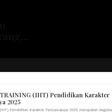
am
rang
 1
ipsi)
TRAINING (IHT) Pendidikan Karakter
ya 2025
 (IHT) Pendidikan Karakter Pancawaluya 2025 merupakan kegiat