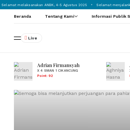
Selamat melaksanakan ANBK, 4-5 Agustus 2025
Selamat menjalanka
Beranda
Tentang Kami
Informasi Publik 
Live
Adrian Firmansyah
X 4 SMAN 1 CIKANCUNG
Point: 92