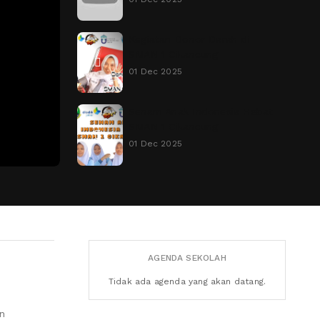
Kegiatan Donor Darah di
SMAN 1 Cikancung
01 Dec 2025
Senam Anak Indonesia Hebat
SMAN 1 Cikancung
01 Dec 2025
AGENDA SEKOLAH
Tidak ada agenda yang akan datang.
an