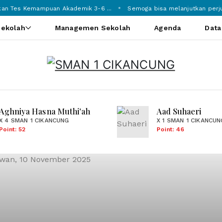
n Tes Kemampuan Akademik 3-6 ...
Semoga bisa melanjutkan perjuan
Sekolah
Managemen Sekolah
Agenda
Data
Aghniya Hasna Muthi'ah
Aad Suhaeri
X 4 SMAN 1 CIKANCUNG
X 1 SMAN 1 CIKANCUN
Point: 52
Point: 46