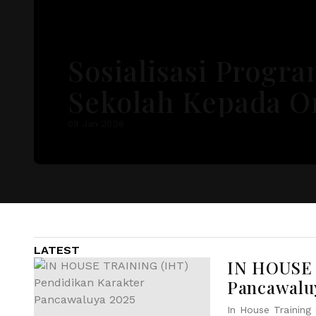
Sosialisasi Progr
Sekolah Kepada O
Tua Siswa di SMAN
09 Jan 2026
Cikancung (Link
Notulensi di Deskr
LATEST
IN HOUSE 
Pancawalu
In House Training